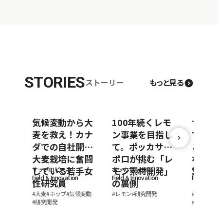
STORIES
ストーリー
もっと見る
気候変動から大
100年続くレモ
サッポ
麦を救え！カナ
ン事業を目指し
できる
ダでの自社開発
て。ポッカサッ
と外食
大麦栽培に奮闘
ポロが挑む「レ
なぐ地
している若手女
モン素材開発」
業
サッポロビール
ポッカサッポロ
サッポロ
Field ＆Innovation
Field ＆Innovation
Field ＆In
性研究員
の裏側
#
大麦
#
ホップ
#
気候変動
#
レモン
#
研究開発
#
社員イン
#
研究開発
#
私の仕事