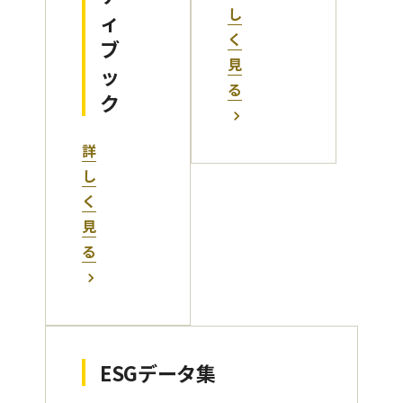
し
ィ
く
ブ
見
ッ
る
ク
詳
し
く
見
る
ESGデータ集