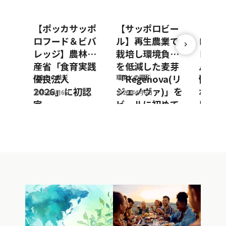
【ポッカサッポ
【サッポロビー
【ポッ
ロフード＆ビバ
ル】再生農業で
ロフー
レッジ】農林水
栽培し環境負荷
レッジ
産省「食育実践
を低減した麦芽
ルto
優良法人
「Regenova(リ
働によ
社会との共栄
環境との調和
環境との
2026」に初認
ジェノヴァ)」を
ボトル
2026年4月6日
2026年4月6日
2026年3
定
ビールに初めて
用を推
採用