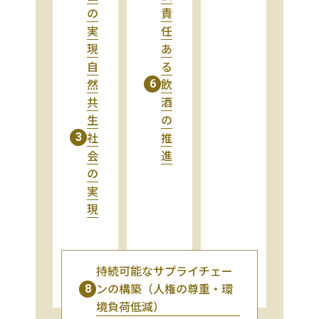
の
責
実
任
現
あ
自
る
然
飲
6
共
酒
生
の
社
推
3
会
進
の
実
現
持続可能なサプライチェー
ンの構築（人権の尊重・環
8
境負荷低減）