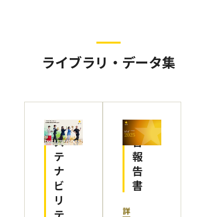
ライブラリ・データ集
サ
統
ス
合
テ
報
ナ
告
ビ
書
リ
詳
テ