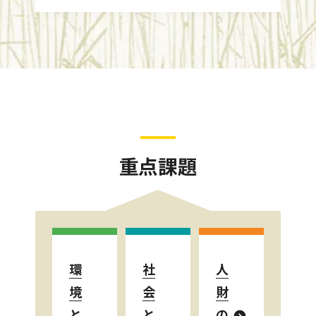
重点課題
環
社
人
境
会
財
と
と
の