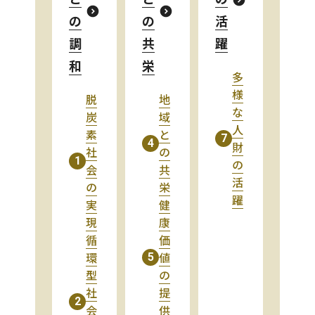
の
の
活
調
共
躍
和
栄
多
様
脱
地
な
炭
域
人
素
と
7
4
財
社
の
1
の
会
共
活
の
栄
躍
実
健
現
康
循
価
環
値
5
型
の
社
提
2
会
供