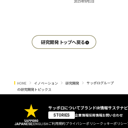
2025年9月1日
研究開発 トップへ戻る
サッポログループ
HOME
イノベーション
研究開発
の研究開発トピックス
サッポロについて
ブランド
IR情報
サステナビ
企業情報
採用情報
お問い合わせ
STORIES
ご利用規約
プライバシーポリシー
クッキーポリシー
JAPANESE
|
ENGLISH