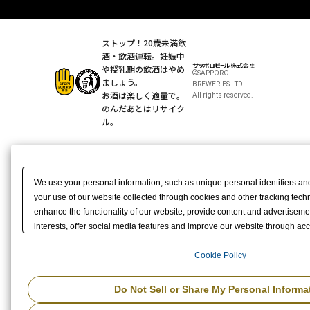
ストップ！20歳未満飲
酒・飲酒運転。
妊娠中
や授乳期の飲酒はやめ
©SAPPORO
ましょう。
BREWERIES LTD.
お酒は楽しく適量で。
All rights reserved.
のんだあとはリサイク
ル。
We use your personal information, such as unique personal identifiers an
your use of our website collected through cookies and other tracking tech
enhance the functionality of our website, provide content and advertisemen
interests, offer social media features and improve our website through acc
here
to see further details, including the retention periods. We may sell yo
or otherwise share it with, our advertising, social media, and/or analytics 
Cookie Policy
partners may combine the data shared by us with other data that you have
they have collected from your use of their services or other websites to a
Do Not Sell or Share My Personal Informa
advertisements delivered to you by businesses other than us on the interne