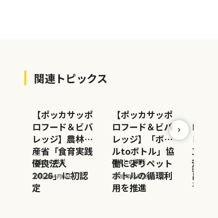
関連トピックス
【ポッカサッポ
【ポッカサッポ
【ポッ
ロフード＆ビバ
ロフード＆ビバ
ロフー
レッジ】農林水
レッジ】「ボト
レッジ
産省「食育実践
ルtoボトル」協
工場が
優良法人
働によりペット
温室効
社会との共栄
環境との調和
ポッカサ
環境との
2026」に初認
ボトルの循環利
出量ゼ
2026年04月05日
2026年03月29日
2026年0
定
用を推進