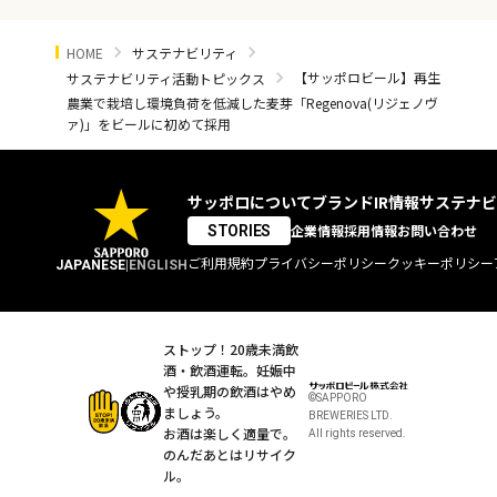
HOME
サステナビリティ
【サッポロビール】再生
サステナビリティ活動トピックス
農業で栽培し環境負荷を低減した麦芽「Regenova(リジェノヴ
ァ)」をビールに初めて採用
サッポロについて
ブランド
IR情報
サステナビ
企業情報
採用情報
お問い合わせ
STORIES
ご利用規約
プライバシーポリシー
クッキーポリシー
JAPANESE
|
ENGLISH
ストップ！20歳未満飲
酒・飲酒運転。
妊娠中
や授乳期の飲酒はやめ
©SAPPORO
ましょう。
BREWERIES LTD.
お酒は楽しく適量で。
All rights reserved.
のんだあとはリサイク
ル。