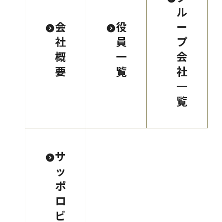
ル
会
役
ー
社
員
プ
概
一
会
要
覧
社
一
覧
サ
ッ
ポ
ロ
ビ