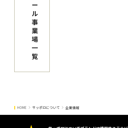
ー
ル
事
業
場
一
覧
HOME
サッポロについて
企業情報