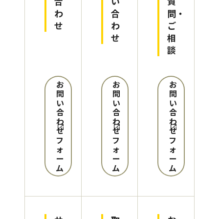
合
い
質
わ
合
問・
せ
わ
ご
せ
相
談
お
お
お
問
問
問
い
い
い
合
合
合
わ
わ
わ
せ
せ
せ
フ
フ
フ
ォ
ォ
ォ
ー
ー
ー
ム
ム
ム