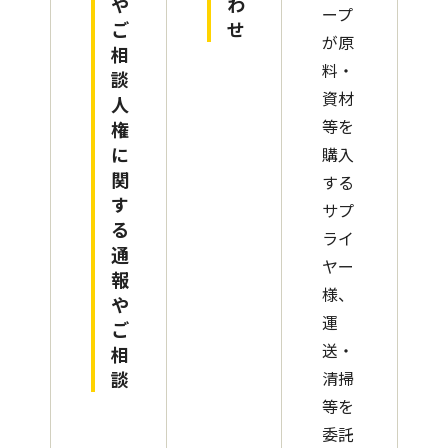
や
わ
ープ
ご
せ
が原
相
料・
談
資材
人
等を
権
に
購入
関
する
す
サプ
る
ライ
通
ヤー
報
様、
や
運
ご
送・
相
談
清掃
等を
委託