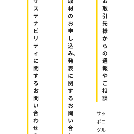
サ
取
お
ス
材
取
テ
の
引
ナ
お
先
ビ
申
様
リ
し
か
テ
込
ら
ィ
み、
の
に
発
通
関
表
報
す
に
や
る
関
ご
お
す
相
問
る
談
い
お
合
問
サッ
わ
い
ポロ
せ
合
グル