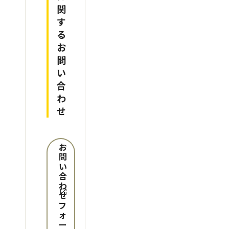
関
す
る
お
問
い
合
わ
せ
お
問
い
合
わ
せ
フ
ォ
ー