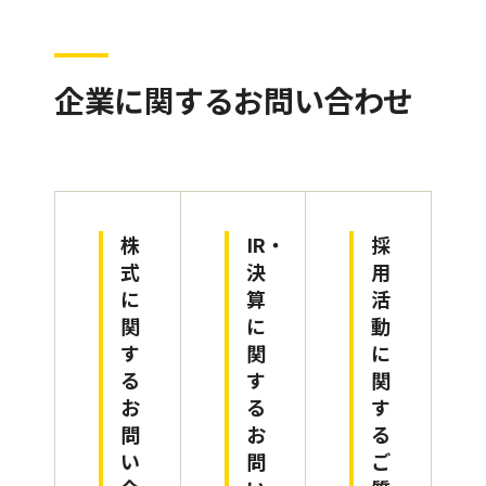
企業に関するお問い合わせ
株
IR・
採
式
決
用
に
算
活
関
に
動
す
関
に
る
す
関
お
る
す
問
お
る
い
問
ご