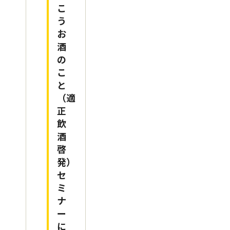
こ
う
お
酒
の
こ
と
（適
正
飲
酒
啓
発）
セ
ミ
ナ
ー
に