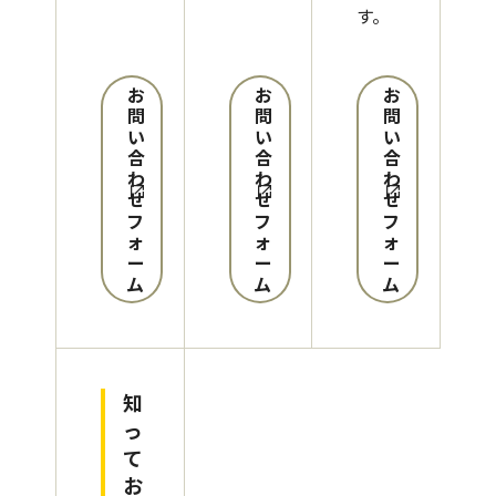
す。
お
お
お
問
問
問
い
い
い
合
合
合
わ
わ
わ
せ
せ
せ
フ
フ
フ
ォ
ォ
ォ
ー
ー
ー
ム
ム
ム
知
っ
て
お