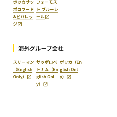
ポッカサッ
フォーモス
ポロフード
ト ブルーシ
&ビバレッ
ール
ジ
海外グループ会社
スリーマン
サッポロベ
ポッカ（En
（English
トナム（En
glish Onl
Only）
glish Onl
y）
y）