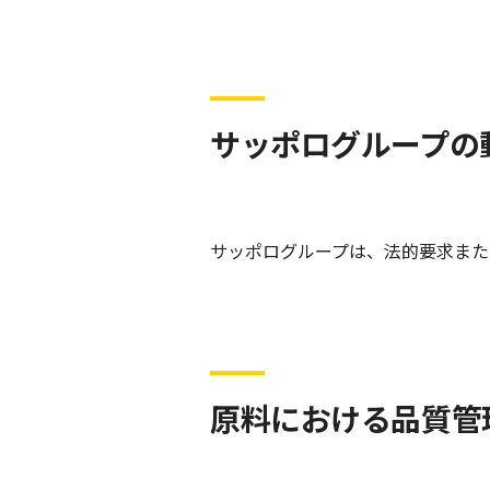
サッポログループの
サッポログループは、法的要求また
原料における品質管