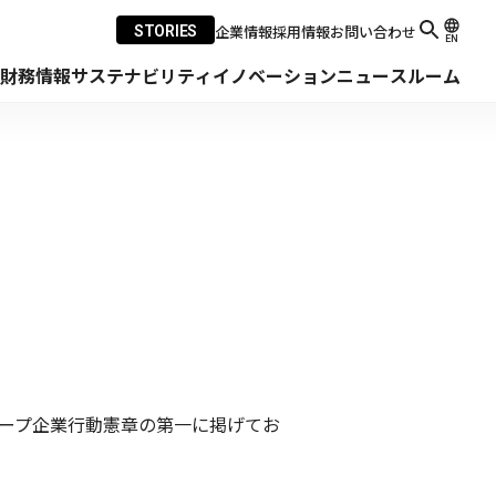
企業情報
採用情報
お問い合わせ
STORIES
EN
・財務情報
サステナビリティ
イノベーション
ニュースルーム
ープ企業行動憲章の第一に掲げてお