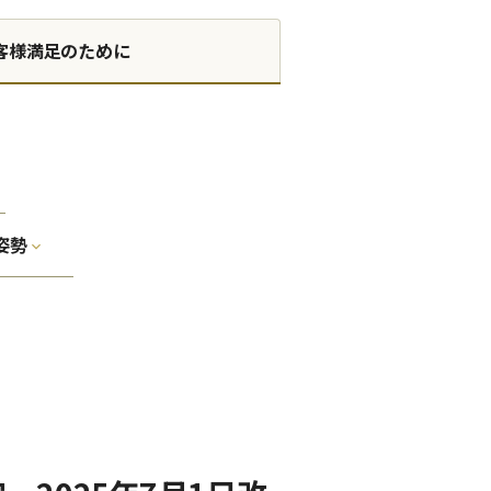
客様満足のために
姿勢