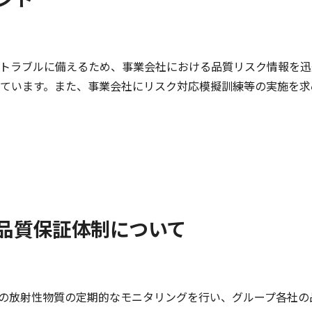
トラブルに備えるため、事業会社における品質リスク情報を迅
ています。また、事業会社にリスク対応模擬訓練等の実施を求
品質保証体制について
用水の放射性物質の定期的なモニタリングを行い、グループ各社