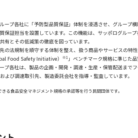
ループ各社に「予防型品質保証」体制を浸透させ、グループ横
質保証担当を設置しています。この機能は、サッポログループ
共有とその低減策の徹底を図っています。
先の法規制を順守する体制を整え、扱う商品やサービスの特性
※1
od Safety Initiative）
」ベンチマーク規格に準じた品
ープ各社は、製品の企画・開発・調達・生産・保管配送までフ
および調達取引先、製造委託会社を指導・監査しています。
できる食品安全マネジメント規格の承認等を行う民間団体です。
ント