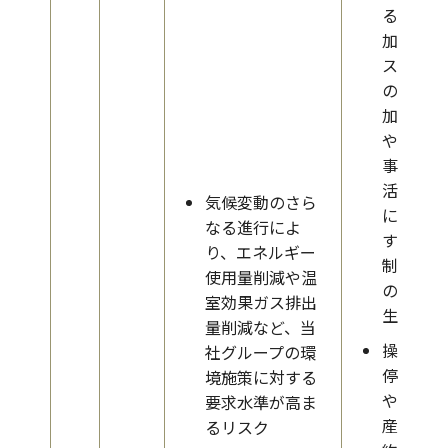
る追
加コ
スト
の増
加
や、
事業
活動
気候変動のさら
に対
なる進行によ
する
り、エネルギー
制約
使用量削減や温
の発
室効果ガス排出
生
量削減など、当
操業
社グループの環
停止
境施策に対する
や生
要求水準が高ま
産制
るリスク