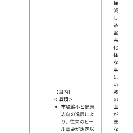
幅に
減少
し収
益基
盤が
悪
化、
柱と
なる
事業
につ
いて
【国内】
戦略
＜酒類＞
の見
市場縮小と健康
直し
志向の進展によ
が必
り、従来のビー
要と
ル需要が想定以
なる