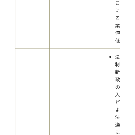
こと
によ
る企
業価
値の
低下
法規
制や
新規
政策
の導
入な
どに
よる
法令
遵守
に係