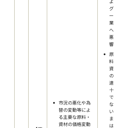
よる
グル
ープ
業績
への
悪影
響
原
料・
資材
の調
達が
十分
でき
市況の悪化や為
な
替の変動等によ
い、
る主要な原料・
また
資材の価格変動
は納