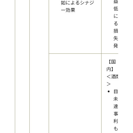
益性
如によるシナジ
低下
ー効果
によ
る減
損損
失の
発生
【国
内】
＜酒類
＞
目標
未
達、
事業
利益
も大