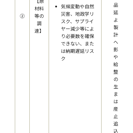
【原
品遅
気候変動や自然
材料
延に
災害、地政学リ
②
等の
よる
スク、サプライ
調
製造
ヤー減少等によ
達】
計画
り必要数を確保
への
できない、また
影響
は納期遅延リス
や需
ク
給調
整等
の発
生、
また
は生
産停
止に
追い
込ま