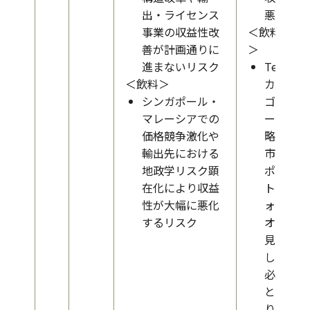
出・ライセンス
悪化
事業の収益性改
＜飲料
善が計画通りに
＞
進まないリスク
Tea
＜飲料＞
カテ
シンガポール・
ゴリ
マレーシアでの
ー戦
価格競争激化や
略や
輸出先における
市場
地政学リスク顕
ポー
在化により収益
トフ
性が大幅に悪化
ォリ
するリスク
オの
見直
しが
必要
とな
り、