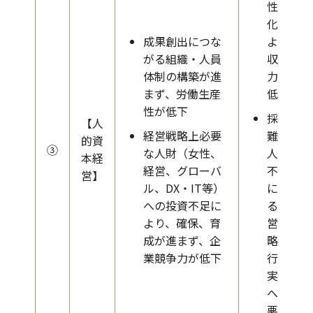
性悪
化に
成果創出につな
よる
がる組織・人員
収益
体制の構築が進
力の
まず、労働生産
低下
性が低下
採用
【人
経営戦略上必要
難、
的資
③
な人財（女性、
人財
本経
経営、グローバ
不足
営】
ル、DX・IT等）
によ
への投資不足に
る経
より、確保、育
営戦
成が進まず、企
略実
業競争力が低下
行・
実現
への
悪影