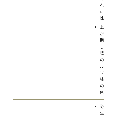
れる
可能
性
上記
が長
期化
した
場合
のグ
ルー
プ業
績へ
の悪
影響
労働
生産