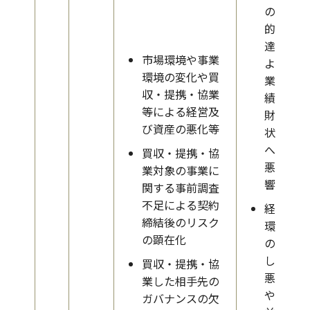
の目
的未
達に
市場環境や事業
よる
環境の変化や買
業
収・提携・協業
績、
等による経営及
財務
び資産の悪化等
状態
への
買収・提携・協
悪影
業対象の事業に
響
関する事前調査
不足による契約
経営
締結後のリスク
環境
の顕在化
の著
しい
買収・提携・協
悪化
業した相手先の
や収
ガバナンスの欠