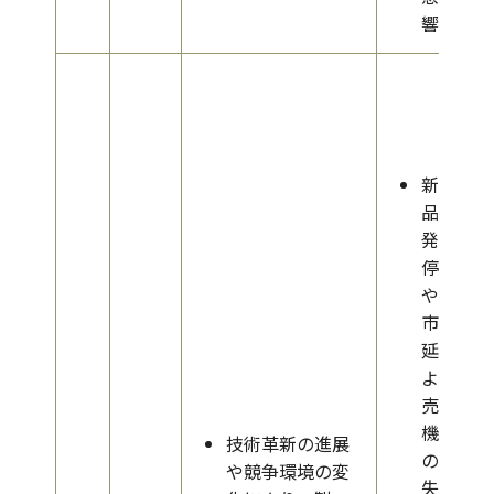
響
新商
品開
発の
停滞
や上
市遅
延に
よる
売上
機会
技術革新の進展
の逸
や競争環境の変
失