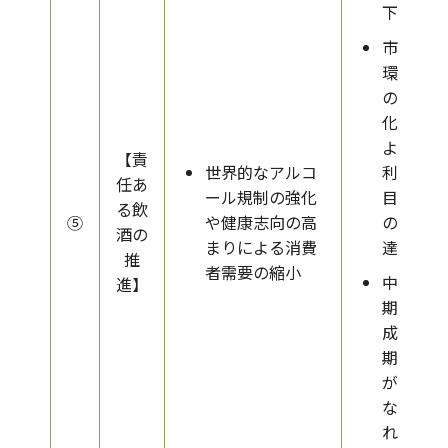
下
市場
環境
の変
化に
よる
【責
世界的なアルコ
利益
任あ
ール規制の強化
目標
る飲
⑤
や健康志向の高
の未
酒の
まりによる消費
達
推
者需要の縮小
中長
進】
期の
成長
期待
が損
なわ
れる