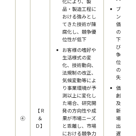
化により、製
品・製造工程に
ブラ
おける強みとし
ンド
てきた技術が陳
価値
腐化し、競争優
の低
位性が低下
下及
び競
お客様の嗜好や
争優
生活様式の変
位性
化、技術動向、
の喪
法規制の改正、
失
気候変動等によ
り事業環境が予
価値
測以上に変化し
創造
た場合、研究開
及び
【Ｒ
発の方向性や成
新市
④
＆
果が市場ニーズ
場創
Ｄ】
と乖離し、市場
出の
における競争力
遅延