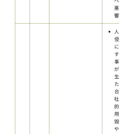
への
悪影
響
人権
侵害
に関
する
事案
が発
生し
た場
合、
社会
的信
用の
毀損
やブ