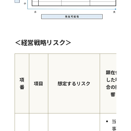
＜経営戦略リスク＞
顕在化
項
した場
項目
想定するリスク
番
合の影
響
当該
事業