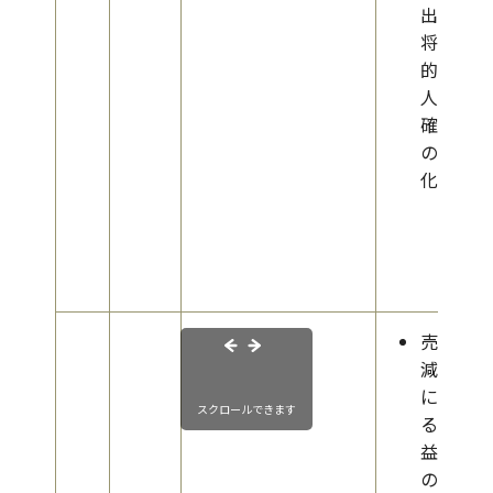
出や
将来
的な
人財
確保
の難
化
売上
減少
によ
スクロールできます
る収
益性
の低