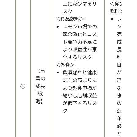
上に減少するリ
＜食品
スク
飲料＞
＜食品飲料＞
レモ
レモン市場での
ンの
競合激化とコス
売上
ト競争力不足に
成
より収益性が悪
長、
化するリスク
利益
＜外食＞
目標
【事
飲酒離れと健康
が未
業の
志向の高まりに
達と
①
成長
より外食市場が
なり
戦
縮小し店舗収益
事業
略】
が低下するリス
の構
ク
造改
革が
必要
とな