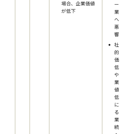
場合、企業価値
ープ
が低下
業績
への
悪影
響
社会
的評
価の
低下
や企
業価
値の
低下
によ
る事
業継
続性