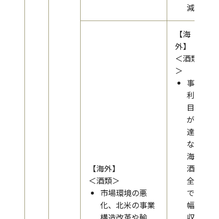
減少
【海
外】
＜酒類
＞
事業
利益
目標
が未
達と
なり
海外
【海外】
酒類
＜酒類＞
全体
市場環境の悪
で大
化、北米の事業
幅な
構造改革や輸
収益