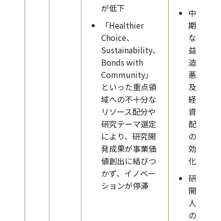
が低下
中長
「Healthier
期的
Choice、
な収
Sustainability、
益構
Bonds with
造の
Community」
悪化
といった重点領
及び
域への不十分な
経営
リソース配分や
資源
研究テーマ選定
配分
により、研究開
の非
発成果が事業価
効率
値創出に結びつ
化
かず、イノベー
研究
ションが停滞
開発
人財
の流