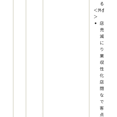
る
＜外食
＞
店舗
売上
減少
によ
り事
業の
収益
性悪
化、
店舗
閉鎖
など
で顧
客接
点も