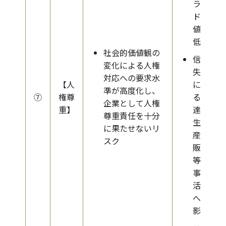
ラン
ド価
値の
低下
社会的価値観の
信用
変化による人権
失墜
対応への要求水
【人
によ
準が高度化し、
⑦
権尊
る調
企業として人権
重】
達・
尊重責任を十分
生
に果たせないリ
産・
スク
販売
等の
事業
活動
への
影響