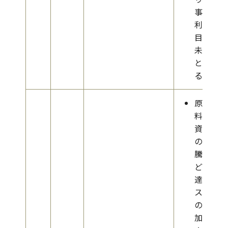
事業
利益
目標
未達
とな
る
原
料・
資材
の高
騰な
ど調
達コ
スト
の増
加に