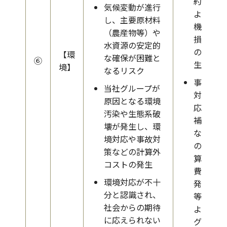
約に
気候変動が進行
よる
し、主要原材料
機会
（農産物等）や
損失
水資源の安定的
の発
【環
な確保が困難と
⑥
生
境】
なるリスク
事故
当社グループが
対
原因となる環境
応・
汚染や生態系破
補償
壊が発生し、環
など
境対応や事故対
の計
策などの計算外
算外
コストの発生
費用
環境対応が不十
発生
分と認識され、
等に
社会からの期待
よる
に応えられない
グル