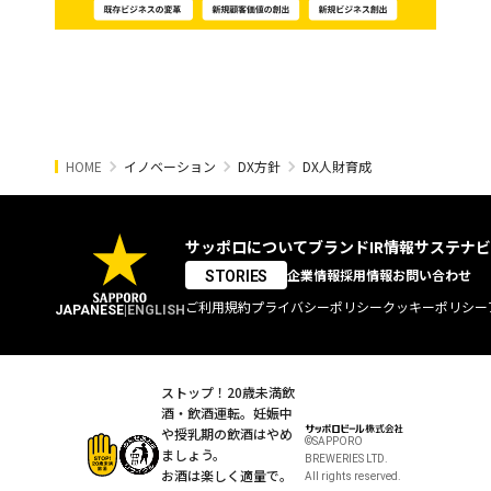
HOME
イノベーション
DX方針
DX人財育成
サッポロについて
ブランド
IR情報
サステナビ
企業情報
採用情報
お問い合わせ
STORIES
ご利用規約
プライバシーポリシー
クッキーポリシー
JAPANESE
|
ENGLISH
ストップ！20歳未満飲
酒・飲酒運転。
妊娠中
や授乳期の飲酒はやめ
©SAPPORO
ましょう。
BREWERIES LTD.
お酒は楽しく適量で。
All rights reserved.