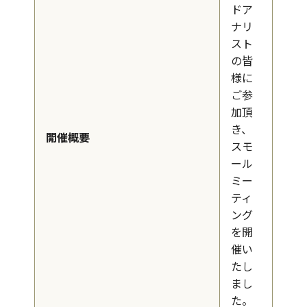
ドア
ナリ
スト
の皆
様に
ご参
加頂
き、
開催概要
スモ
ール
ミー
ティ
ング
を開
催い
たし
まし
た。