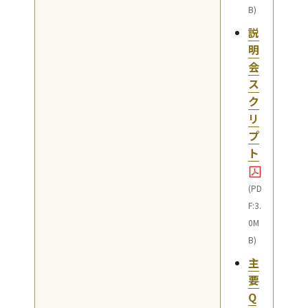
B)
説
明
会
ス
ク
リ
プ
ト
(PD
F:3.
0M
B)
主
要
Q