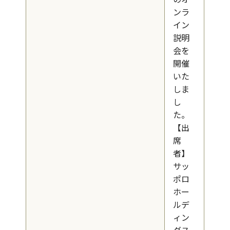
ンラ
イン
説明
会を
開催
いた
しま
し
た。
【出
席
者】
サッ
ポロ
ホー
ルデ
ィン