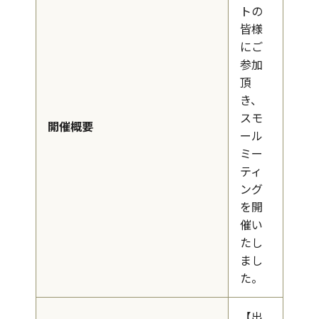
トの
皆様
にご
参加
頂
き、
スモ
開催概要
ール
ミー
ティ
ング
を開
催い
たし
まし
た。
【出