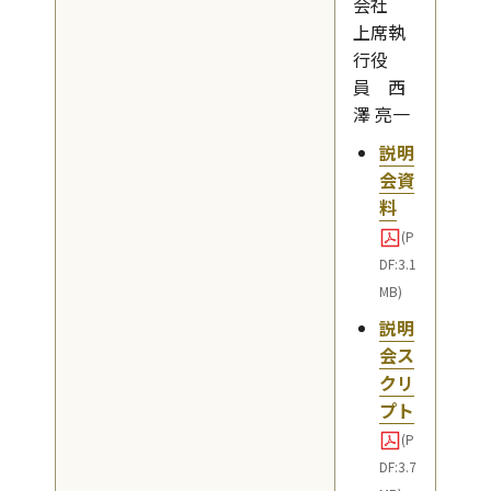
会社
上席執
行役
員 西
澤 亮一
説明
会資
料
(P
DF:3.1
MB)
説明
会ス
クリ
プト
(P
DF:3.7