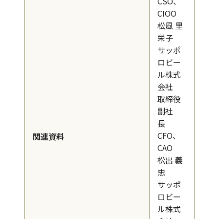
CSO、
CIOO
松風 里
栄子
サッポ
ロビー
ル株式
会社
取締役
副社
長
CFO、
関連資料
CAO
松出 義
忠
サッポ
ロビー
ル株式