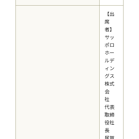
【出
席
者】
サッ
ポロ
ホー
ルデ
ィン
グス
株式
会
社
代表
取締
役社
長
尾賀