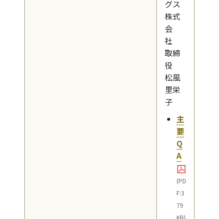
グス
株式
会
社
取締
役
松風
里栄
子
主
要
Q
A
(PD
F:3
79
KB)