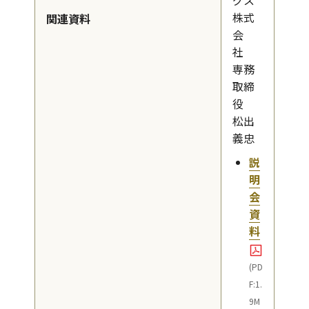
グス
株式
関連資料
会
社
専務
取締
役
松出
義忠
説
明
会
資
料
(PD
F:1.
9M