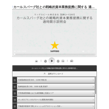
カールスバーグ社との戦略的資本業務提携に関する 適時開示説明会
カールスバーグ社との戦略的資本業務提携に関する 適時開示説…
資料ダウンロード
ARCHIVE
カールスバーグ社との戦略的資本業務提携に関す…
01
代表取締役社長 CEO、CJOO 時松 浩
不動産事業への外部資本導入適時開示説明会
02
取締役副社長 CSO、CIOO 松風 里栄子
国内酒類事業 事業戦略説明会
海外酒類事業 事業戦略説明会
03
中長期成長戦略における成長概略と投資エリア
04
サッポロブランドのグローバル展開(海外酒類)
05
不動産外部資本で得たキャッシュのアロケーション方針…