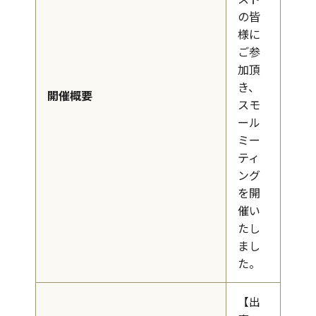
の皆
様に
ご参
加頂
き、
開催概要
スモ
ール
ミー
ティ
ング
を開
催い
たし
まし
た。
【出