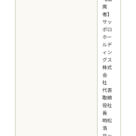
席
者】
サッ
ポロ
ホー
ルデ
ィン
グス
株式
会
社
代表
取締
役社
長
時松
浩
サッ