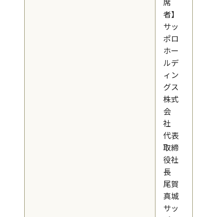
席
者】
サッ
ポロ
ホー
ルデ
ィン
グス
株式
会
社
代表
取締
役社
長
尾賀
真城
サッ