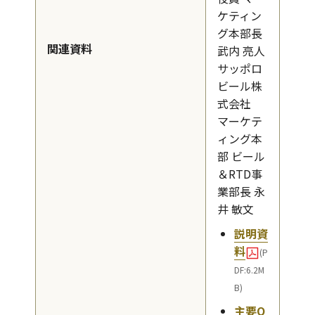
ケティン
グ本部長
関連資料
武内 亮人
サッポロ
ビール株
式会社
マーケテ
ィング本
部 ビール
＆RTD事
業部長 永
井 敏文
説明資
料
(P
DF:6.2M
B)
主要Q