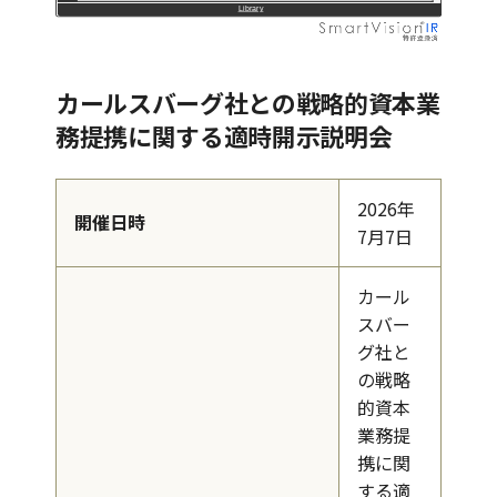
Library
06
本件概要(全体像)
07
本件戦略提携の概要(ライセンス・資本関係)
08
パートナーシップ高度化による収益モデルの進化
カールスバーグ社との戦略的資本業
09
本件の戦略的意義
務提携に関する適時開示説明会
2026年
開催日時
7月7日
カール
スバー
グ社と
の戦略
的資本
業務提
携に関
する適