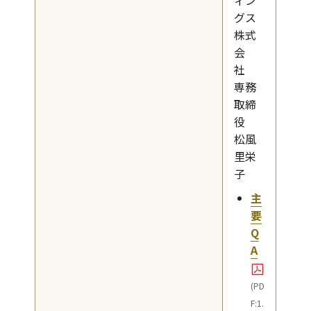
ィン
グス
株式
会
社
専務
取締
役
松風
里栄
子
主
要
Q
A
(PD
F:1.