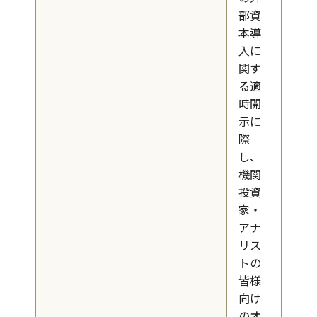
部資
本導
入に
関す
る適
時開
示に
際
し、
機関
投資
家・
アナ
リス
トの
皆様
向け
のオ