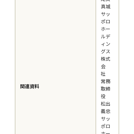
真城
サッ
ポロ
ホー
ルデ
ィン
グス
株式
会
社
常務
関連資料
取締
役
松出
義忠
サッ
ポロ
ホー