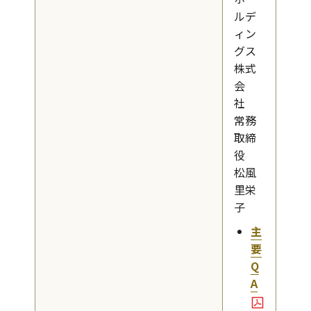
ルデ
ィン
グス
株式
会
社
常務
取締
役
松風
里栄
子
主
要
Q
A