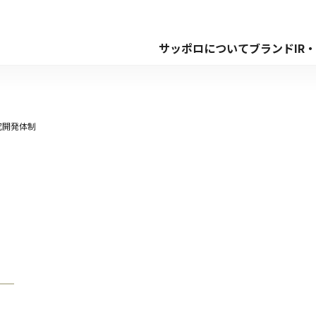
サッポロについて
ブランド
IR
究開発体制