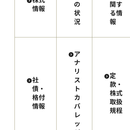
の
関す
情報
状
る情
況
報
ア
ナ
リ
定
社
ス
款・
債・
ト
株式
格付
カ
取扱
情報
バ
規程
レ
ッ