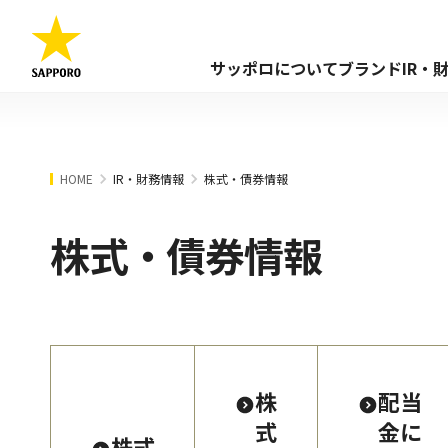
サッポロについて
ブランド
IR・
HOME
IR・財務情報
株式・債券情報
株式・債券情報
株
配当
式
金に
株式