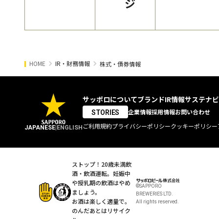
ジ
HOME
IR・財務情報
株式・債券情報
サッポロについて
ブランド
IR情報
サステナビ
企業情報
採用情報
お問い合わせ
STORIES
ご利用規約
プライバシーポリシー
クッキーポリシー
JAPANESE
|
ENGLISH
ストップ！20歳未満飲
酒・飲酒運転。
妊娠中
や授乳期の飲酒はやめ
©SAPPORO
ましょう。
BREWERIES LTD.
お酒は楽しく適量で。
All rights reserved.
のんだあとはリサイク