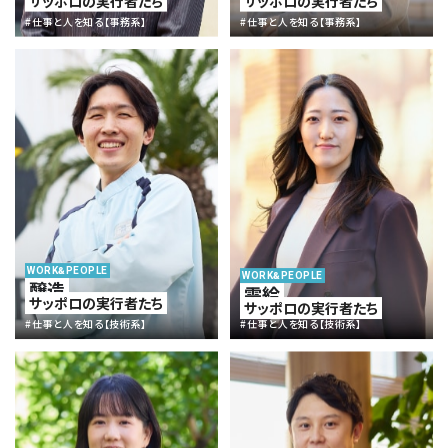
サッポロの実行者たち
サッポロの実行者たち
#仕事と人を知る【事務系】
#仕事と人を知る【事務系】
WORK
&
PEOPLE
WORK
&
PEOPLE
醸造
需給
サッポロの実行者たち
サッポロの実行者たち
#仕事と人を知る【技術系】
#仕事と人を知る【技術系】