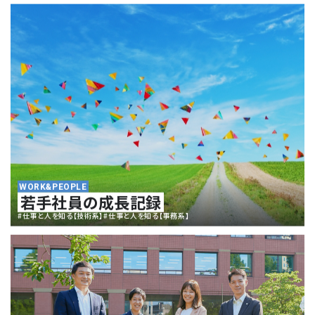
WORK
&
PEOPLE
若手社員の成長記録
#仕事と人を知る【技術系】
#仕事と人を知る【事務系】