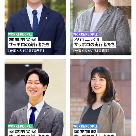
WORK
&
PEOPLE
WORK
&
PEOPLE
家庭用営業
グローバル
サッポロの実行者たち
サッポロの実行者たち
#仕事と人を知る【事務系】
#仕事と人を知る【事務系】
WORK
&
PEOPLE
WORK
&
PEOPLE
業務用営業
顧客理解