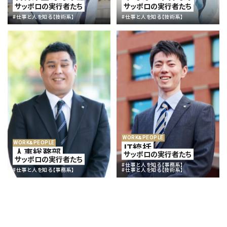
サッポロの実行者たち
サッポロの実行者たち
#仕事と人を知る【技術系】
#仕事と人を知る【技術系】
WORK
&
PEOPLE
WORK
&
PEOPLE
IT統括
人事総務部
サッポロの実行者たち
サッポロの実行者たち
#仕事と人を知る【事務系】
#仕事と人を知る【事務系】
#仕事と人を知る【技術系】