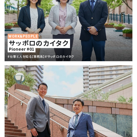
WORK
&
PEOPLE
サッポロのカイタク
Pioneer #01
#仕事と人を知る【事務系】
#サッポロのカイタク