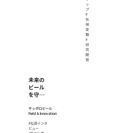
救
ッ
え！
プ
#
カ
気
ナ
候
変
ダ
動
で
#
研
の
究
自
開
発
社
開
発
未来の
大
ビール
麦
を守
栽
れ！気
培
候変動
サッポロビール
に
Field ＆Innovation
リスク
奮
に挑む
#
社員インタ
闘
ビュー
大麦研