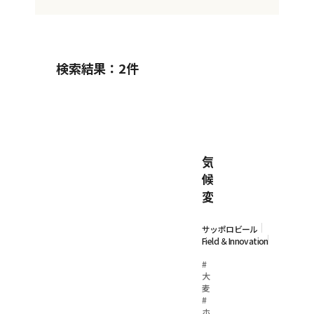
検索結果：
2
件
気
候
変
動
か
サッポロビール
Field ＆Innovation
ら
大
#
大
麦
麦
を
#
ホ