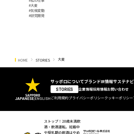
#
私の仕事
し
究者の
#
大麦
て
#
気候変動
想い
#
研究開発
い
る
若
手
女
性
大麦
HOME
STORIES
研
究
員
サッポロについて
ブランド
IR情報
サステナビ
企業情報
採用情報
お問い合わせ
STORIES
ご利用規約
プライバシーポリシー
クッキーポリシー
JAPANESE
|
ENGLISH
ストップ！20歳未満飲
酒・飲酒運転。
妊娠中
や授乳期の飲酒はやめ