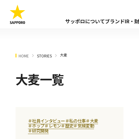
サッポロについて
ブランド
IR・
大麦
HOME
STORIES
大麦一覧
＃社員インタビュー
＃私の仕事
＃大麦
＃ホップ
＃レモン
＃歴史
＃気候変動
＃研究開発