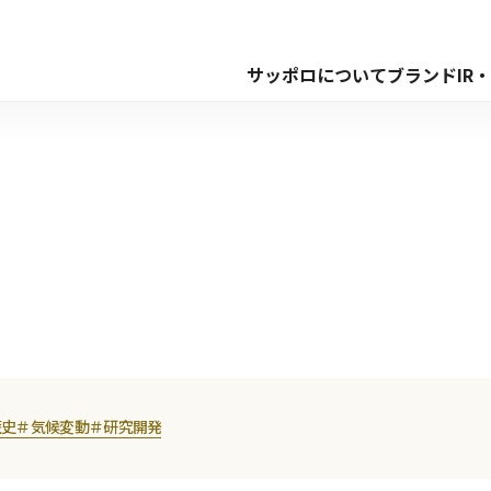
サッポロについて
ブランド
IR
歴史
＃気候変動
＃研究開発