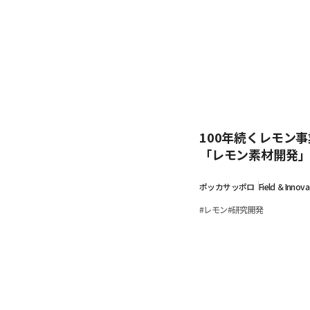
100年続くレモン
「レモン素材開発
ポッカサッポロ
Field ＆Innova
#
レモン
#
研究開発